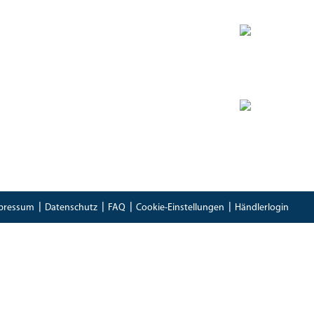
Zertifikate
Bioland Zertifikat
(PDF)
Bescheinung EG-Öko-Basisverordnung
(PDF)
IFS Food 8 Zertifikat
(PDF)
pressum
Datenschutz
FAQ
Cookie-Einstellungen
Händlerlogin