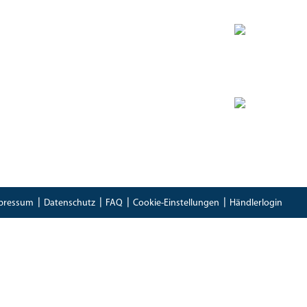
Zertifikate
Bioland Zertifikat
(PDF)
Bescheinung EG-Öko-Basisverordnung
(PDF)
IFS Food 8 Zertifikat
(PDF)
pressum
Datenschutz
FAQ
Cookie-Einstellungen
Händlerlogin