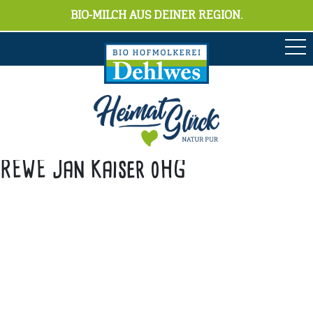
BIO-MILCH AUS DEINER REGION.
REWE Jan Kaiser oHG
Anschrift
Hofmolkerei Dehlwes GmbH & Co. KG
Trupe 17, 28865 Lilienthal
Bioland-Betriebsnummer: 903201