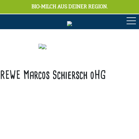
BIO-MILCH AUS DEINER REGION.
REWE Marcos Schiersch oHG
Anschrift
Hofmolkerei Dehlwes GmbH & Co. KG
Trupe 17, 28865 Lilienthal
Bioland-Betriebsnummer: 903201