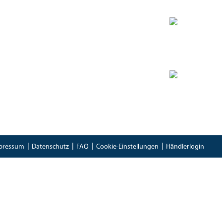
Zertifikate
Bioland Zertifikat
(PDF)
Bescheinung EG-Öko-Basisverordnung
(PDF)
IFS Food 8 Zertifikat
(PDF)
pressum
Datenschutz
FAQ
Cookie-Einstellungen
Händlerlogin