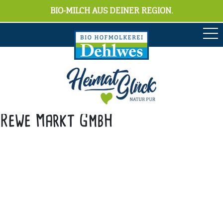
BIO-MILCH AUS DEINER REGION.
Rewe Markt GmbH
Anschrift
Hofmolkerei Dehlwes GmbH & Co. KG
Trupe 17, 28865 Lilienthal
Bioland-Betriebsnummer: 903201