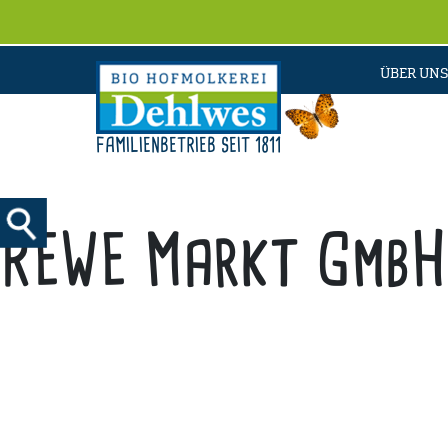
ÜBER UNS
FAMILIENBETRIEB SEIT 1811
REWE Markt GmbH