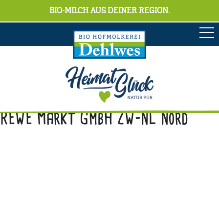
BIO-MILCH AUS DEINER REGION.
REWE Markt GmbH ZW-NL Nord
Anschrift
Hofmolkerei Dehlwes GmbH & Co. KG
Trupe 17, 28865 Lilienthal
Bioland-Betriebsnummer: 903201