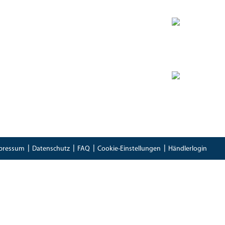
Zertifikate
Bioland Zertifikat
(PDF)
Bescheinung EG-Öko-Basisverordnung
(PDF)
IFS Food 8 Zertifikat
(PDF)
pressum
Datenschutz
FAQ
Cookie-Einstellungen
Händlerlogin