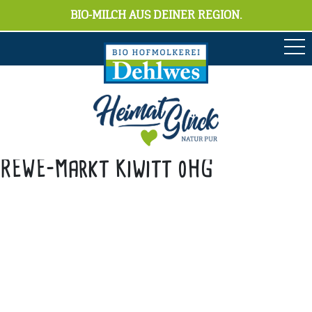
BIO-MILCH AUS DEINER REGION.
REWE-Markt Kiwitt oHG
Anschrift
Hofmolkerei Dehlwes GmbH & Co. KG
Trupe 17, 28865 Lilienthal
Bioland-Betriebsnummer: 903201