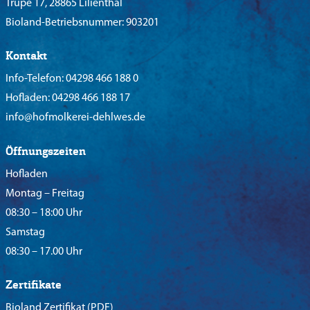
Trupe 17, 28865 Lilienthal
Bioland-Betriebsnummer: 903201
Kontakt
Info-Telefon:
04298 466 188 0
Hofladen:
04298 466 188 17
info@hofmolkerei-dehlwes.de
Öffnungszeiten
Hofladen
Montag – Freitag
08:30 – 18:00 Uhr
Samstag
08:30 – 17.00 Uhr
Zertifikate
Bioland Zertifikat
(PDF)