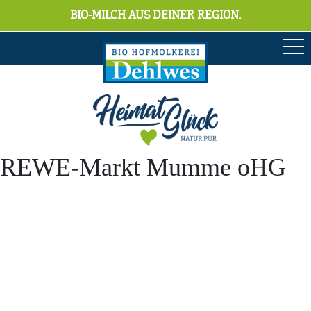
BIO-MILCH AUS DEINER REGION.
REWE-Markt Mumme oHG
Anschrift
Hofmolkerei Dehlwes GmbH & Co. KG
Trupe 17, 28865 Lilienthal
Bioland-Betriebsnummer: 903201