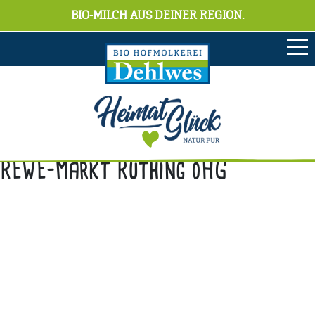
BIO-MILCH AUS DEINER REGION.
REWE-Markt Rüthing oHG
Anschrift
Hofmolkerei Dehlwes GmbH & Co. KG
Trupe 17, 28865 Lilienthal
Bioland-Betriebsnummer: 903201