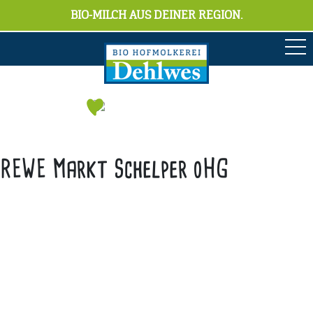
BIO-MILCH AUS DEINER REGION.
REWE Markt Schelper oHG
Anschrift
Hofmolkerei Dehlwes GmbH & Co. KG
Trupe 17, 28865 Lilienthal
Bioland-Betriebsnummer: 903201