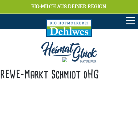
BIO-MILCH AUS DEINER REGION.
REWE-Markt Schmidt oHG
Anschrift
Hofmolkerei Dehlwes GmbH & Co. KG
Trupe 17, 28865 Lilienthal
Bioland-Betriebsnummer: 903201