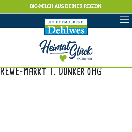
BIO-MILCH AUS DEINER REGION.
REWE-Markt T. Dunker oHG
Anschrift
Hofmolkerei Dehlwes GmbH & Co. KG
Trupe 17, 28865 Lilienthal
Bioland-Betriebsnummer: 903201