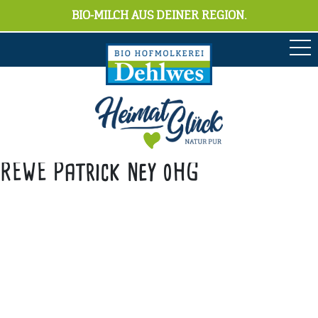
BIO-MILCH AUS DEINER REGION.
REWE Patrick Ney oHG
Anschrift
Hofmolkerei Dehlwes GmbH & Co. KG
Trupe 17, 28865 Lilienthal
Bioland-Betriebsnummer: 903201