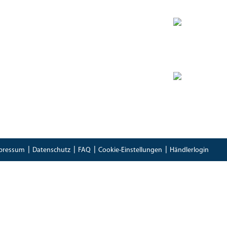
Zertifikate
Bioland Zertifikat
(PDF)
Bescheinung EG-Öko-Basisverordnung
(PDF)
IFS Food 8 Zertifikat
(PDF)
pressum
Datenschutz
FAQ
Cookie-Einstellungen
Händlerlogin