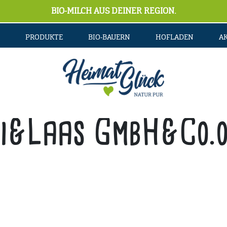
BIO-MILCH AUS DEINER REGION.
PRODUKTE
BIO-BAUERN
HOFLADEN
A
ki&Laas GmbH&Co.