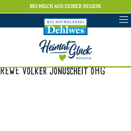
BIO-MILCH AUS DEINER REGION.
REWE Volker Jonuscheit oHG
Anschrift
Hofmolkerei Dehlwes GmbH & Co. KG
Trupe 17, 28865 Lilienthal
Bioland-Betriebsnummer: 903201