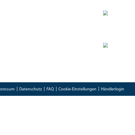
Zertifikate
Bioland Zertifikat
(PDF)
Bescheinung EG-Öko-Basisverordnung
(PDF)
IFS Food 8 Zertifikat
(PDF)
pressum
Datenschutz
FAQ
Cookie-Einstellungen
Händlerlogin