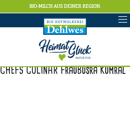
BIO-MILCH AUS DEINER REGION.
CHEFS CULINAR FrauBusra Kumral
Anschrift
Hofmolkerei Dehlwes GmbH & Co. KG
Trupe 17, 28865 Lilienthal
Bioland-Betriebsnummer: 903201