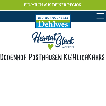
BIO-MILCH AUS DEINER REGION.
Dodenhof Posthausen KGAlicaKahrs
Anschrift
Hofmolkerei Dehlwes GmbH & Co. KG
Trupe 17, 28865 Lilienthal
Bioland-Betriebsnummer: 903201