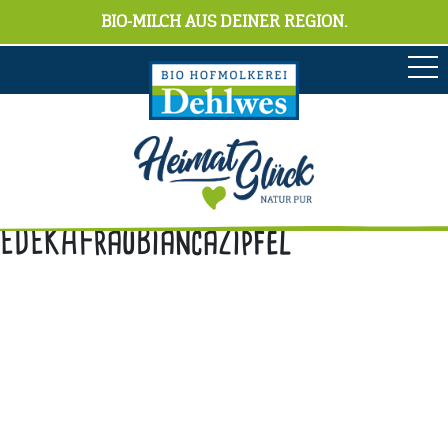
BIO-MILCH AUS DEINER REGION.
EDEKAFrauBiancaZipfel
Anschrift
Hofmolkerei Dehlwes GmbH & Co. KG
Trupe 17, 28865 Lilienthal
Bioland-Betriebsnummer: 903201