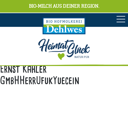
BIO-MILCH AUS DEINER REGION.
Ernst Kähler
GmbHHerrUfukYuecein
Anschrift
Hofmolkerei Dehlwes GmbH & Co. KG