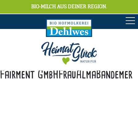
BIO-MILCH AUS DEINER REGION.
Fairment GmbHFrauAlmaBandemer
Anschrift
Hofmolkerei Dehlwes GmbH & Co. KG
Trupe 17, 28865 Lilienthal
Bioland-Betriebsnummer: 903201