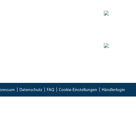
Zertifikate
Bioland Zertifikat
(PDF)
Bescheinung EG-Öko-Basisverordnung
(PDF)
IFS Food 8 Zertifikat
(PDF)
pressum
Datenschutz
FAQ
Cookie-Einstellungen
Händlerlogin