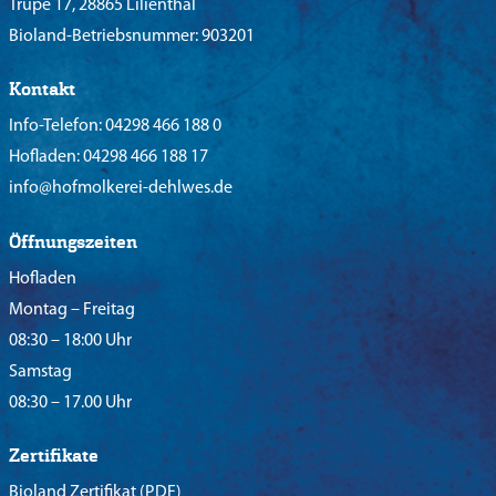
Trupe 17, 28865 Lilienthal
Bioland-Betriebsnummer: 903201
Kontakt
Info-Telefon:
04298 466 188 0
Hofladen:
04298 466 188 17
info@hofmolkerei-dehlwes.de
Öffnungszeiten
Hofladen
Montag – Freitag
08:30 – 18:00 Uhr
Samstag
08:30 – 17.00 Uhr
Zertifikate
Bioland Zertifikat
(PDF)