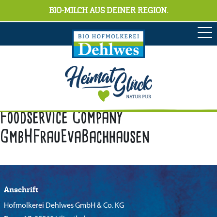
BIO-MILCH AUS DEINER REGION.
Foodservice Company
GmbHFrauEvaBachhausen
Anschrift
Hofmolkerei Dehlwes GmbH & Co. KG