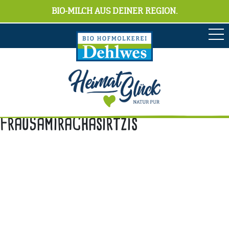
BIO-MILCH AUS DEINER REGION.
FrauSamiraChasirtzis
Anschrift
Hofmolkerei Dehlwes GmbH & Co. KG
Trupe 17, 28865 Lilienthal
Bioland-Betriebsnummer: 903201