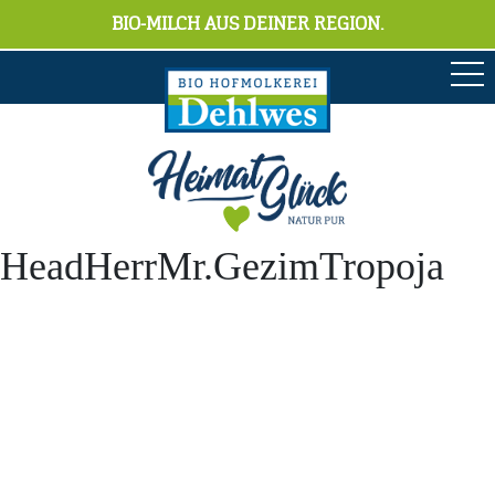
BIO-MILCH AUS DEINER REGION.
HeadHerrMr.GezimTropoja
Anschrift
Hofmolkerei Dehlwes GmbH & Co. KG
Trupe 17, 28865 Lilienthal
Bioland-Betriebsnummer: 903201