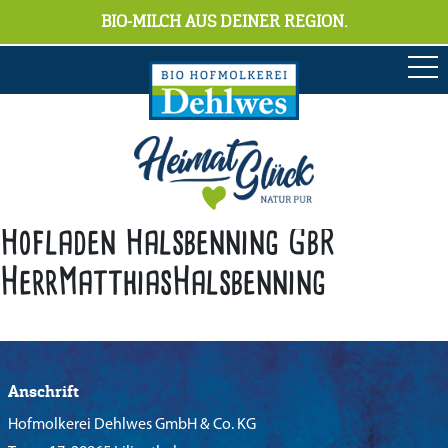
BIO-MILCH AUS DEINER REGION.
Hofladen Halsbenning GbR
HerrMatthiasHalsbenning
Anschrift
Hofmolkerei Dehlwes GmbH & Co. KG