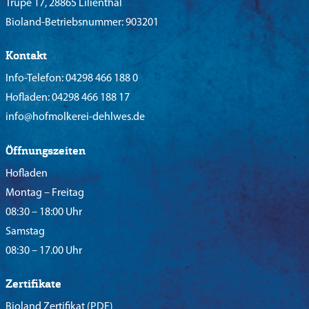
Trupe 17, 28865 Lilienthal
Bioland-Betriebsnummer: 903201
Kontakt
Info-Telefon:
04298 466 188 0
Hofladen:
04298 466 188 17
info@hofmolkerei-dehlwes.de
Öffnungszeiten
Hofladen
Montag – Freitag
08:30 – 18:00 Uhr
Samstag
08:30 – 17.00 Uhr
Zertifikate
Bioland Zertifikat
(PDF)