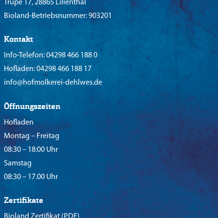
Trupe 17, 28865 Lilienthal
Bioland-Betriebsnummer: 903201
Kontakt
Info-Telefon:
04298 466 188 0
Hofladen:
04298 466 188 17
info@hofmolkerei-dehlwes.de
Öffnungszeiten
Hofladen
Montag – Freitag
08:30 – 18:00 Uhr
Samstag
08:30 – 17.00 Uhr
Zertifikate
Bioland Zertifikat
(PDF)