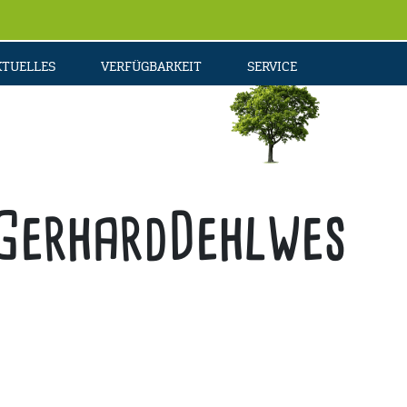
KTUELLES
VERFÜGBARKEIT
SERVICE
GGerhardDehlwes