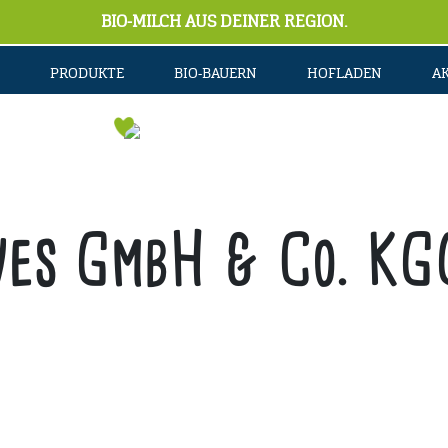
BIO-MILCH AUS DEINER REGION.
PRODUKTE
BIO-BAUERN
HOFLADEN
A
wes GmbH & Co. K