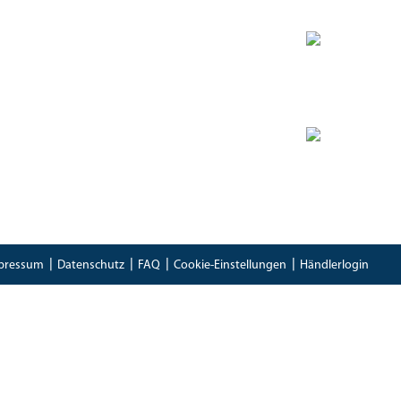
Zertifikate
Bioland Zertifikat
(PDF)
Bescheinung EG-Öko-Basisverordnung
(PDF)
IFS Food 8 Zertifikat
(PDF)
pressum
Datenschutz
FAQ
Cookie-Einstellungen
Händlerlogin