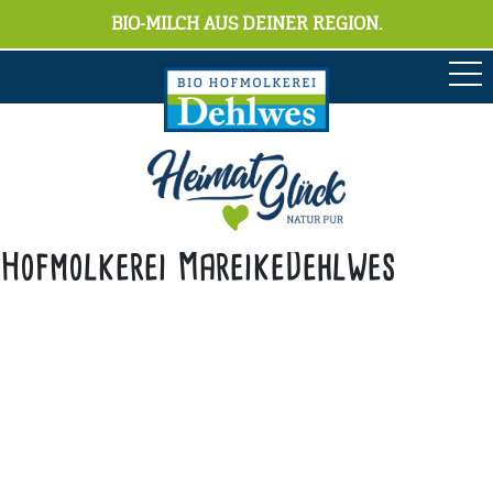
BIO-MILCH AUS DEINER REGION.
Hofmolkerei MareikeDehlwes
Anschrift
Hofmolkerei Dehlwes GmbH & Co. KG
Trupe 17, 28865 Lilienthal
Bioland-Betriebsnummer: 903201