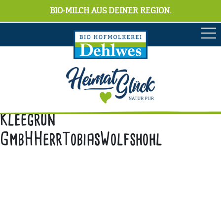
BIO-MILCH AUS DEINER REGION.
Kleegrün
GmbHHerrTobiasWolfshohl
Anschrift
Hofmolkerei Dehlwes GmbH & Co. KG