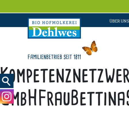
ÜBER UNS
FAMILIENBETRIEB SEIT 1811
Kompetenznetzwer
GmbHFrauBettinaS