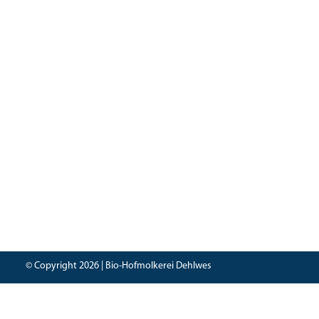
Anschrift
Kontakt
Hofmolkerei Dehlwes GmbH & Co. KG
Info-Telefon:
Trupe 17, 28865 Lilienthal
Hofladen:
042
Bioland-Betriebsnummer: 903201
info@hofmolk
© Copyright 2026 | Bio-Hofmolkerei Dehlwes