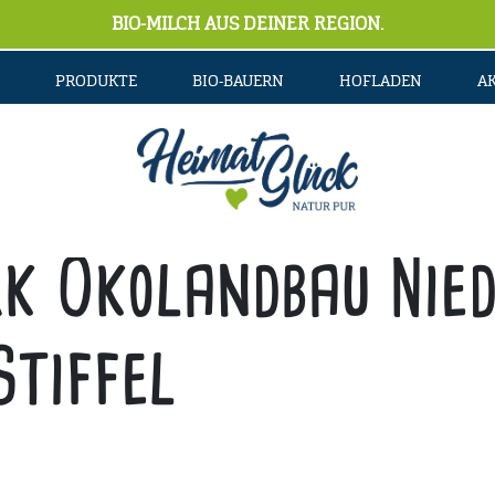
BIO-MILCH AUS DEINER REGION.
PRODUKTE
BIO-BAUERN
HOFLADEN
A
k Ökolandbau Nied
tiffel