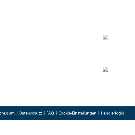
Zertifikate
Bioland Zertifikat
(PDF)
Bescheinung EG-Öko-Basisverordnung
(PDF)
IFS Food 8 Zertifikat
(PDF)
pressum
Datenschutz
FAQ
Cookie-Einstellungen
Händlerlogin