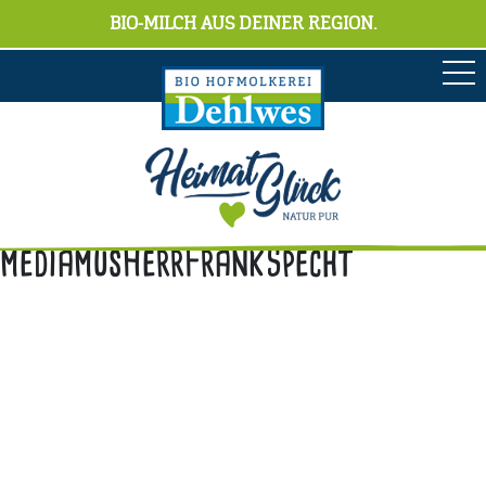
BIO-MILCH AUS DEINER REGION.
mediamusHerrFrankSpecht
Anschrift
Hofmolkerei Dehlwes GmbH & Co. KG
Trupe 17, 28865 Lilienthal
Bioland-Betriebsnummer: 903201