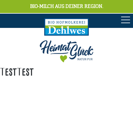
BIO-MILCH AUS DEINER REGION.
TestTest
Anschrift
Hofmolkerei Dehlwes GmbH & Co. KG
Trupe 17, 28865 Lilienthal
Bioland-Betriebsnummer: 903201