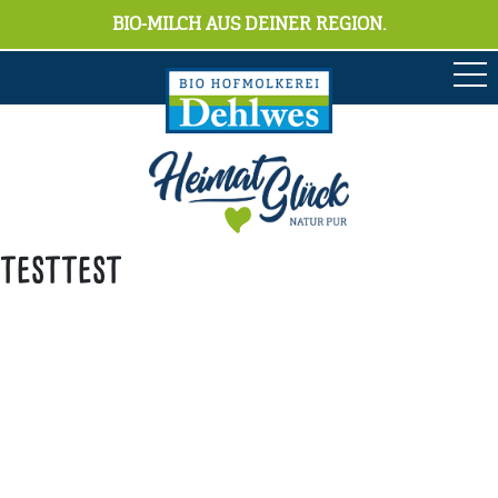
BIO-MILCH AUS DEINER REGION.
testtest
Anschrift
Hofmolkerei Dehlwes GmbH & Co. KG
Trupe 17, 28865 Lilienthal
Bioland-Betriebsnummer: 903201