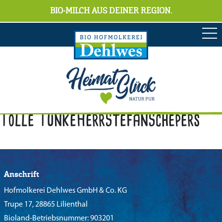
BIO-MILCH AUS DEINER REGION.
Tolle TunkeHerrStefanSchepers
Anschrift
Hofmolkerei Dehlwes GmbH & Co. KG
Trupe 17, 28865 Lilienthal
Bioland-Betriebsnummer: 903201