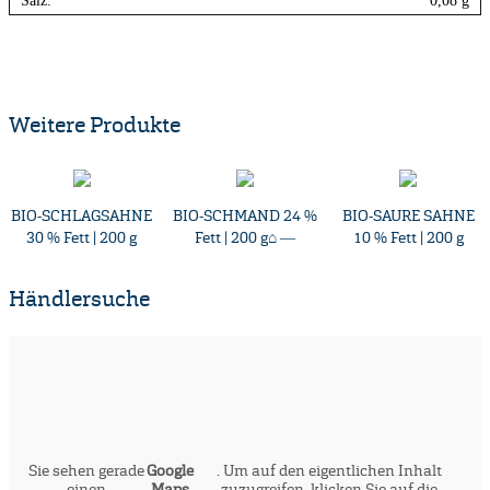
Salz:
0,08 g
Weitere Produkte
BIO-SCHLAGSAHNE
BIO-SCHMAND 24 %
BIO-SAURE SAHNE
30 % Fett | 200 g
Fett | 200 g⌂ ―
10 % Fett | 200 g
Händlersuche
Sie sehen gerade
Google
. Um auf den eigentlichen Inhalt
einen
Maps
zuzugreifen, klicken Sie auf die