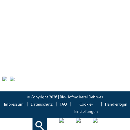
Montag – Freitag
08:30 – 18:00 Uhr
Samstag
08:30 – 17.00 Uhr
Zertifikate
Bioland Zertifikat
(PDF)
Bescheinung EG-Öko-Basisverordnung
(PDF)
IFS Food 8 Zertifikat
(PDF)
© Copyright 2026 | Bio-Hofmolkerei Dehlwes
Impressum
Datenschutz
FAQ
Cookie-
Händlerlogin
Einstellungen