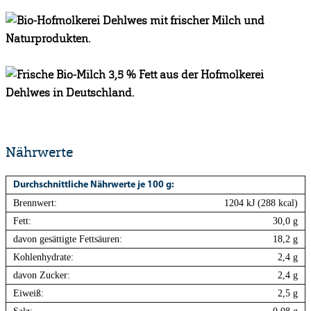
Nährwerte
Durchschnittliche Nährwerte je 100 g:
Brennwert:
1204 kJ (288 kcal)
Fett:
30,0 g
davon gesättigte Fettsäuren:
18,2 g
Kohlenhydrate:
2,4 g
davon Zucker:
2,4 g
Eiweiß:
2,5 g