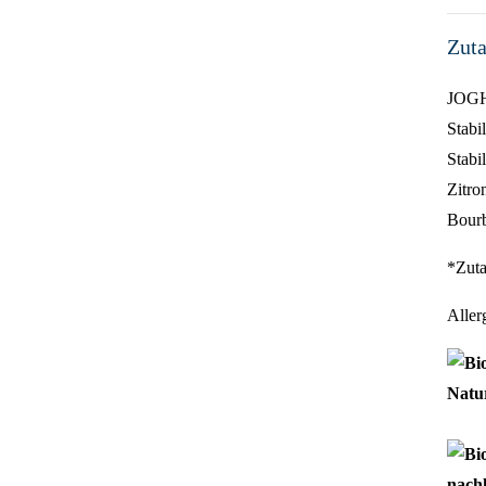
Zuta
JOGH
Stabi
Stabi
Zitro
Bourb
*Zuta
Aller