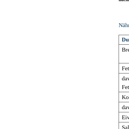
Näh
Dur
Br
Fet
dav
Fet
Ko
da
Ei
Sal