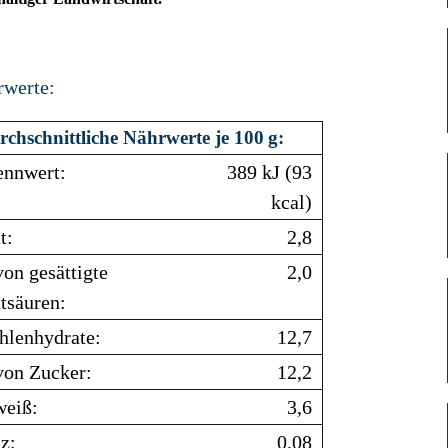
rwerte:
chschnittliche Nährwerte je 100 g:
ennwert:
389 kJ (93
kcal)
t:
2,8
on gesättigte
2,0
tsäuren:
hlenhydrate:
12,7
von Zucker:
12,2
weiß:
3,6
z:
0,08