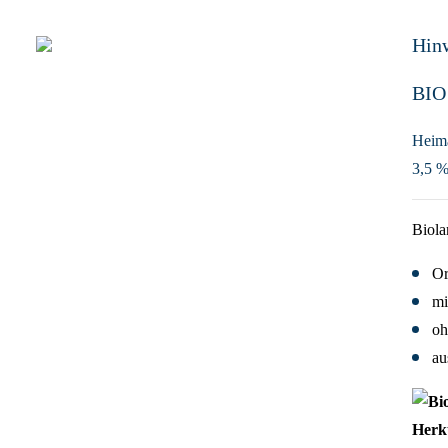
Hin
BIO
Heima
3,5 % 
Biola
Or
mi
oh
au