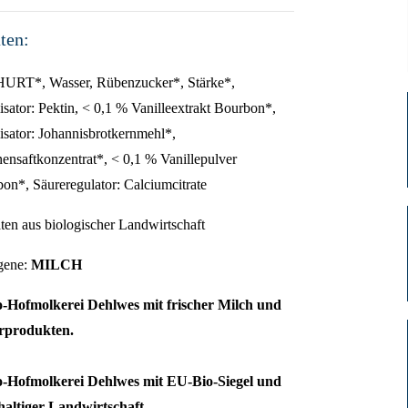
ten:
URT*, Wasser, Rübenzucker*, Stärke*,
lisator: Pektin, < 0,1 % Vanilleextrakt Bourbon*,
lisator: Johannisbrotkernmehl*,
nensaftkonzentrat*, < 0,1 % Vanillepulver
on*, Säureregulator: Calciumcitrate
ten aus biologischer Landwirtschaft
gene:
MILCH