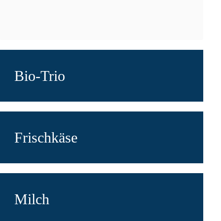
Bio-Trio
Frischkäse
Milch