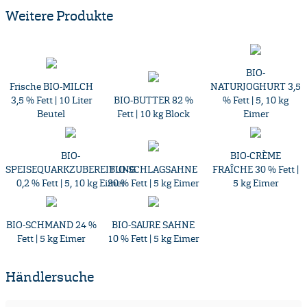
Weitere Produkte
BIO-
Frische BIO-MILCH
NATURJOGHURT 3,5
3,5 % Fett | 10 Liter
BIO-BUTTER 82 %
% Fett | 5, 10 kg
Beutel
Fett | 10 kg Block
Eimer
BIO-
BIO-CRÈME
SPEISEQUARKZUBEREITUNG
BIO-SCHLAGSAHNE
FRAÎCHE 30 % Fett |
0,2 % Fett | 5, 10 kg Eimer
30 % Fett | 5 kg Eimer
5 kg Eimer
BIO-SCHMAND 24 %
BIO-SAURE SAHNE
Fett | 5 kg Eimer
10 % Fett | 5 kg Eimer
Händlersuche