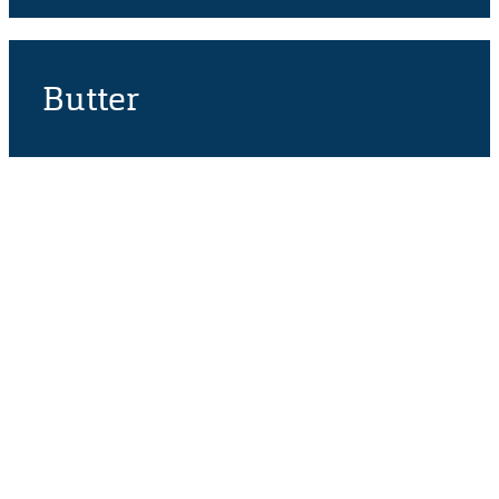
Butter
Anschrift
Hofmolkerei Dehlwes GmbH & Co. KG
Trupe 17, 28865 Lilienthal
Bioland-Betriebsnummer: 903201
Kontakt
Info-Telefon:
04298 466 188 0