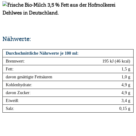
Nähwerte:
Durchschnittliche Nährwerte je 100 ml:
Brennwert:
195 kJ (46 kcal)
Fett:
1,5 g
davon gesättigte Fettsäuren
1,0 g
Kohlenhydrate:
4,9 g
davon Zucker:
4,9 g
Eiweiß:
3,4 g
Salz:
0,15 g