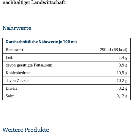
Nährwerte
Durchschnittliche Nährwerte je 100 ml:
Brennwert:
290 kJ (68 kcal)
Fett:
1,4 g
davon gesättigte Fettsäuren:
0,9 g
Kohlenhydrate:
10,5 g
davon Zucker:
10,2 g
Eiweiß:
3,2 g
Salz:
0,12 g
Weitere Produkte