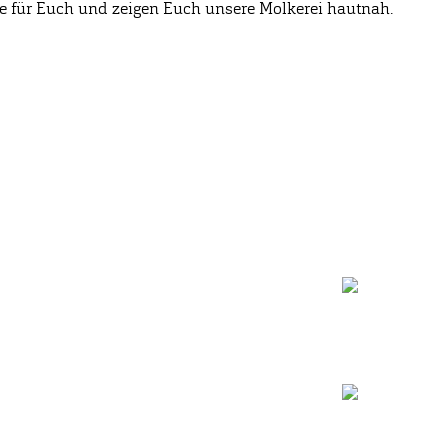
re für Euch und zeigen Euch unsere Molkerei hautnah.
Zertifikate
Bioland Zertifikat
(PDF)
Bescheinung EG-Öko-Basisverordnung
(PDF)
IFS Food 8 Zertifikat
(PDF)