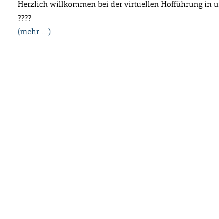
Herzlich willkommen bei der virtuellen Hofführung in 
????
(mehr …)
Anschrift
Kontakt
Hofmolkerei Dehlwes GmbH & Co. KG
Info-Telefon:
Trupe 17, 28865 Lilienthal
Hofladen:
042
Bioland-Betriebsnummer: 903201
info@hofmolk