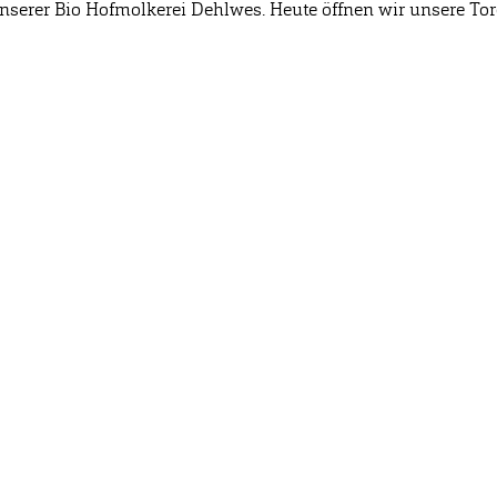
unserer Bio Hofmolkerei Dehlwes. Heute öffnen wir unsere To
Öffnungszeiten
04298 466 188 0
Hofladen
98 466 188 17
Montag – Freitag
erei-dehlwes.de
08:30 – 18:00 Uhr