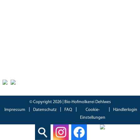
08:30 – 18:00 Uhr
Samstag
08:30 – 17.00 Uhr
Zertifikate
Bioland Zertifikat
(PDF)
Bescheinung EG-Öko-Basisverordnung
(PDF)
IFS Food 8 Zertifikat
(PDF)
© Copyright 2026 | Bio-Hofmolkerei Dehlwes
Impressum
Datenschutz
FAQ
Cookie-
Händlerlogin
Einstellungen