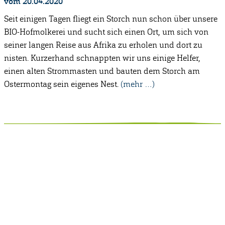
vom 20.04.2020
Seit einigen Tagen fliegt ein Storch nun schon über unsere
BIO-Hofmolkerei und sucht sich einen Ort, um sich von
seiner langen Reise aus Afrika zu erholen und dort zu
nisten. Kurzerhand schnappten wir uns einige Helfer,
einen alten Strommasten und bauten dem Storch am
Ostermontag sein eigenes Nest.
(mehr …)
Anschrift
Hofmolkerei Dehlwes GmbH & Co. KG
Trupe 17, 28865 Lilienthal
Bioland-Betriebsnummer: 903201