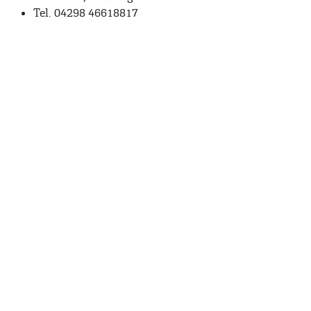
Tel. 04298 46618817
Anschrift
Hofmolkerei Dehlwes GmbH & Co. KG
Trupe 17, 28865 Lilienthal
Bioland-Betriebsnummer: 903201